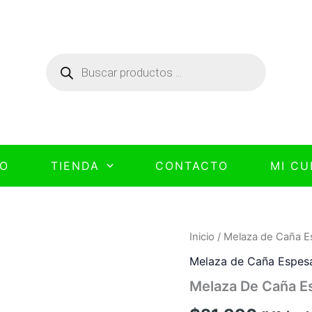
Búsqueda
de
productos
IO
TIENDA
CONTACTO
MI CU
Inicio
/
Melaza de Caña E
Melaza de Caña Espes
Melaza De Caña E