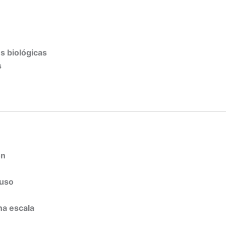
s biológicas
s
ón
 uso
na escala