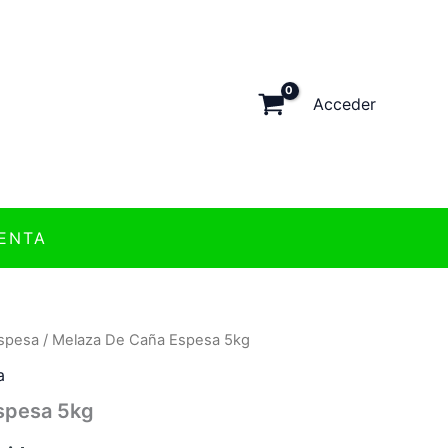
Acceder
ENTA
spesa
/ Melaza De Caña Espesa 5kg
a
spesa 5kg