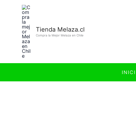
Ir
al
contenido
Tienda Melaza.cl
Compra la Mejor Melaza en Chile
INIC