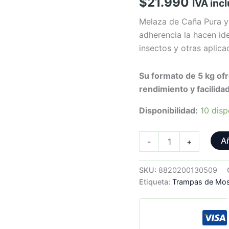
$
21.990
IVA inc
Melaza de Caña Pura y 
adherencia la hacen id
insectos y otras aplica
Su formato de 5 kg of
rendimiento y facilida
Disponibilidad:
10 disp
Melaza
Añ
-
+
De
Caña
Espesa
SKU:
8820200130509
5kg
Etiqueta:
Trampas de Mo
cantidad